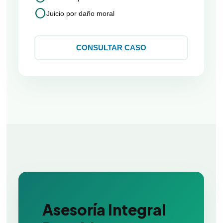
circle
Juicio por daño moral
CONSULTAR CASO
Asesoría Integral