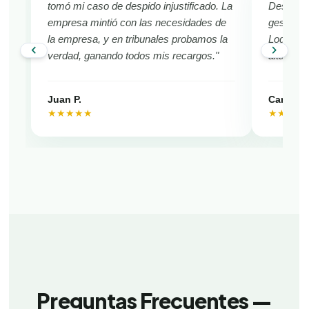
tomó mi caso de despido injustificado. La
Despido 
empresa mintió con las necesidades de
gestionó 
la empresa, y en tribunales probamos la
Logramos
chevron_left
chevron_right
verdad, ganando todos mis recargos."
alta en 
Juan P.
Camila V
★★★★★
★★★★
Preguntas Frecuentes —