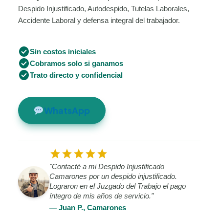
Despido Injustificado, Autodespido, Tutelas Laborales,
Accidente Laboral y defensa integral del trabajador.
check_circle
Sin costos iniciales
check_circle
Cobramos solo si ganamos
check_circle
Trato directo y confidencial
WhatsApp
star
star
star
star
star
"Contacté a mi Despido Injustificado
Camarones por un despido injustificado.
Lograron en el Juzgado del Trabajo el pago
íntegro de mis años de servicio."
— Juan P., Camarones