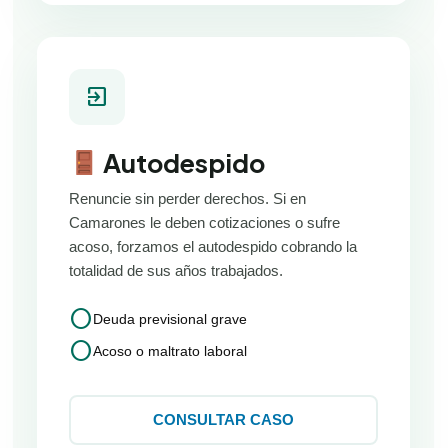
exit_to_app
Autodespido
Renuncie sin perder derechos. Si en
Camarones le deben cotizaciones o sufre
acoso, forzamos el autodespido cobrando la
totalidad de sus años trabajados.
circle
Deuda previsional grave
circle
Acoso o maltrato laboral
CONSULTAR CASO