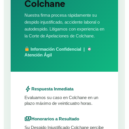
Colchane
Nuestra firma procesa rápidamente su
despido injustificado, accidente laboral o
autodespido. Litigamos con experiencia en
la Corte de Apelaciones de Colchane.
Información Confidencial |
Atención Ágil
bolt
Respuesta Inmediata
Evaluamos su caso en Colchane en un
plazo máximo de veinticuatro horas.
payments
Honorarios a Resultado
Su Despido Injustificado Colchane percibe