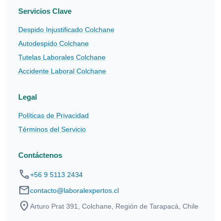
Servicios Clave
Despido Injustificado Colchane
Autodespido Colchane
Tutelas Laborales Colchane
Accidente Laboral Colchane
Legal
Políticas de Privacidad
Términos del Servicio
Contáctenos
phone
+56 9 5113 2434
mail
contacto@laboralexpertos.cl
location_on
Arturo Prat 391, Colchane, Región de Tarapacá, Chile