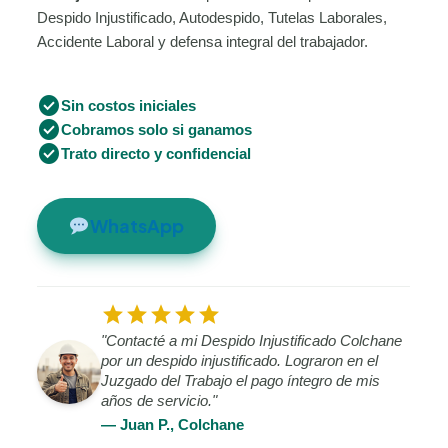
Despido Injustificado, Autodespido, Tutelas Laborales,
Accidente Laboral y defensa integral del trabajador.
check_circle
Sin costos iniciales
check_circle
Cobramos solo si ganamos
check_circle
Trato directo y confidencial
WhatsApp
star
star
star
star
star
"Contacté a mi Despido Injustificado Colchane
por un despido injustificado. Lograron en el
Juzgado del Trabajo el pago íntegro de mis
años de servicio."
— Juan P., Colchane