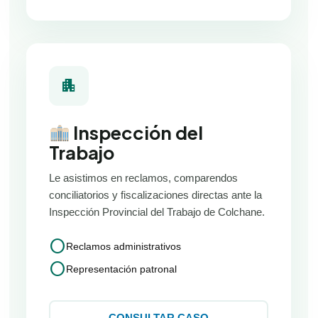
apartment
Inspección del
Trabajo
Le asistimos en reclamos, comparendos
conciliatorios y fiscalizaciones directas ante la
Inspección Provincial del Trabajo de Colchane.
circle
Reclamos administrativos
circle
Representación patronal
CONSULTAR CASO