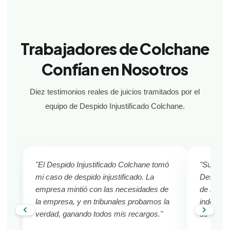
Trabajadores de Colchane
Confían en Nosotros
Diez testimonios reales de juicios tramitados por el
equipo de Despido Injustificado Colchane.
"El Despido Injustificado Colchane tomó
"Sufría d
mi caso de despido injustificado. La
Despido 
empresa mintió con las necesidades de
de inmed
la empresa, y en tribunales probamos la
indemniza
chevron_left
chevron_right
verdad, ganando todos mis recargos."
de Colch