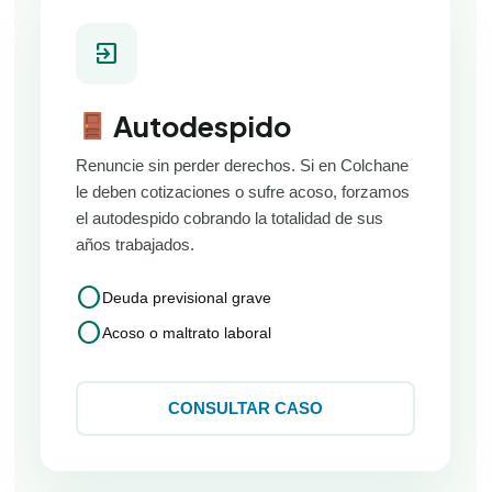
exit_to_app
Autodespido
Renuncie sin perder derechos. Si en Colchane
le deben cotizaciones o sufre acoso, forzamos
el autodespido cobrando la totalidad de sus
años trabajados.
circle
Deuda previsional grave
circle
Acoso o maltrato laboral
CONSULTAR CASO