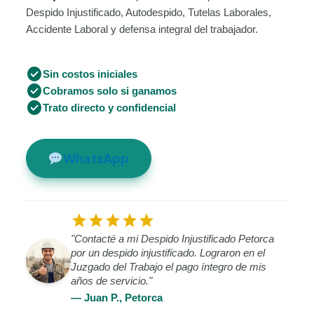
Despido Injustificado, Autodespido, Tutelas Laborales,
Accidente Laboral y defensa integral del trabajador.
check_circle
Sin costos iniciales
check_circle
Cobramos solo si ganamos
check_circle
Trato directo y confidencial
WhatsApp
star
star
star
star
star
"Contacté a mi Despido Injustificado Petorca
por un despido injustificado. Lograron en el
Juzgado del Trabajo el pago íntegro de mis
años de servicio."
— Juan P., Petorca