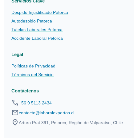
Servicios Clave
Despido Injustificado Petorca
Autodespido Petorca
Tutelas Laborales Petorca
Accidente Laboral Petorca
Legal
Políticas de Privacidad
Términos del Servicio
Contáctenos
phone
+56 9 5113 2434
mail
contacto@laboralexpertos.cl
location_on
Arturo Prat 391, Petorca, Región de Valparaíso, Chile