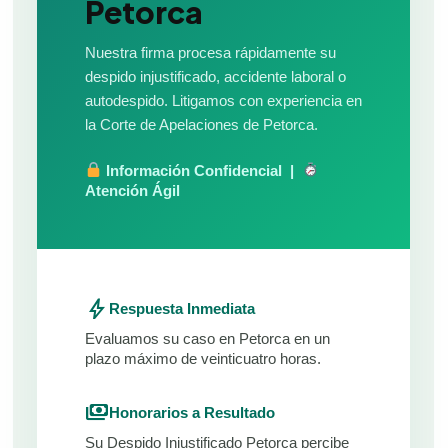
Petorca
Nuestra firma procesa rápidamente su
despido injustificado, accidente laboral o
autodespido. Litigamos con experiencia en
la Corte de Apelaciones de Petorca.
Información Confidencial |
Atención Ágil
bolt
Respuesta Inmediata
Evaluamos su caso en Petorca en un
plazo máximo de veinticuatro horas.
payments
Honorarios a Resultado
Su Despido Injustificado Petorca percibe