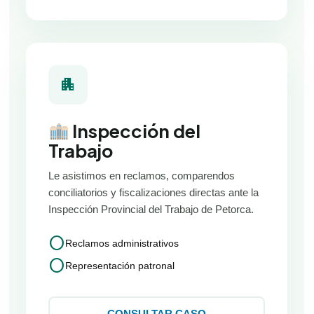
apartment
Inspección del
Trabajo
Le asistimos en reclamos, comparendos
conciliatorios y fiscalizaciones directas ante la
Inspección Provincial del Trabajo de Petorca.
circle
Reclamos administrativos
circle
Representación patronal
CONSULTAR CASO