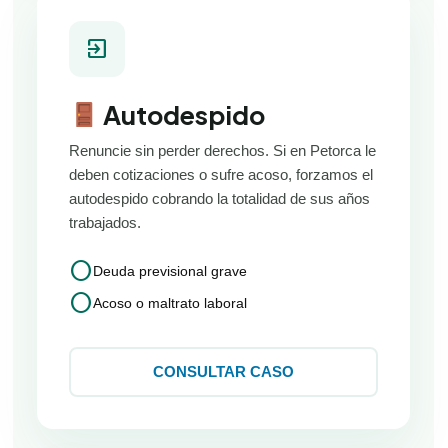
exit_to_app
Autodespido
Renuncie sin perder derechos. Si en Petorca le
deben cotizaciones o sufre acoso, forzamos el
autodespido cobrando la totalidad de sus años
trabajados.
circle
Deuda previsional grave
circle
Acoso o maltrato laboral
CONSULTAR CASO