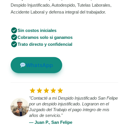
Despido Injustificado, Autodespido, Tutelas Laborales,
Accidente Laboral y defensa integral del trabajador.
check_circle
Sin costos iniciales
check_circle
Cobramos solo si ganamos
check_circle
Trato directo y confidencial
WhatsApp
star
star
star
star
star
"Contacté a mi Despido Injustificado San Felipe
por un despido injustificado. Lograron en el
Juzgado del Trabajo el pago íntegro de mis
años de servicio."
— Juan P., San Felipe