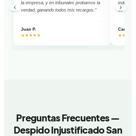
la empresa, y en tribunales probamos la
indemniza
chevron_left
chevron_right
verdad, ganando todos mis recargos."
de San F
Juan P.
Camila V
★★★★★
★★★★
Preguntas Frecuentes —
Despido Injustificado San