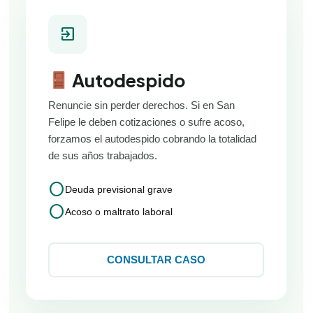
exit_to_app
Autodespido
Renuncie sin perder derechos. Si en San
Felipe le deben cotizaciones o sufre acoso,
forzamos el autodespido cobrando la totalidad
de sus años trabajados.
circle
Deuda previsional grave
circle
Acoso o maltrato laboral
CONSULTAR CASO