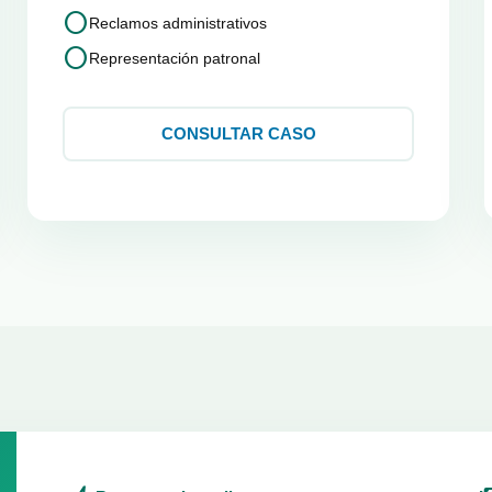
circle
Reclamos administrativos
circle
Representación patronal
CONSULTAR CASO