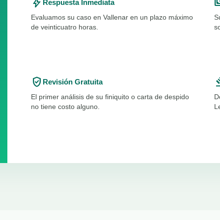
bolt
paym
Respuesta Inmediata
Evaluamos su caso en Vallenar en un plazo máximo
S
de veinticuatro horas.
s
verified_user
ga
Revisión Gratuita
El primer análisis de su finiquito o carta de despido
D
no tiene costo alguno.
L