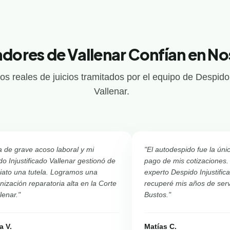
adores de Vallenar Confían en N
os reales de juicios tramitados por el equipo de Despido 
Vallenar.
a de grave acoso laboral y mi
"El autodespido fue la úni
o Injustificado Vallenar gestionó de
pago de mis cotizaciones.
iato una tutela. Logramos una
experto Despido Injustific
ización reparatoria alta en la Corte
recuperé mis años de servi
lenar."
Bustos."
a V.
Matías C.