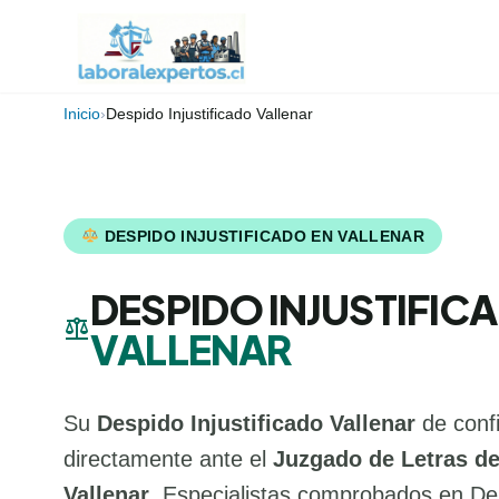
Inicio
›
Despido Injustificado Vallenar
DESPIDO INJUSTIFICADO EN VALLENAR
DESPIDO INJUSTIFIC
balance
VALLENAR
Su
Despido Injustificado Vallenar
de conf
directamente ante el
Juzgado de Letras de
Vallenar
. Especialistas comprobados en Des