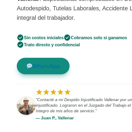
Autodespido, Tutelas Laborales, Accidente 
integral del trabajador.
check_circle
check_circle
Sin costos iniciales
Cobramos solo si ganamos
check_circle
Trato directo y confidencial
WhatsApp
star
star
star
star
star
"Contacté a mi Despido Injustificado Vallenar por u
injustificado. Lograron en el Juzgado del Trabajo e
íntegro de mis años de servicio."
— Juan P., Vallenar