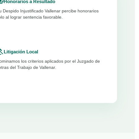
ents
Honorarios a Resultado
u Despido Injustificado Vallenar percibe honorarios
olo al lograr sentencia favorable.
vel
Litigación Local
ominamos los criterios aplicados por el Juzgado de
etras del Trabajo de Vallenar.