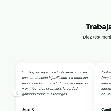
Trabaj
Diez testimoni
"El Despido Injustificado Vallenar tomó mi
"Sufrí
caso de despido injustificado. La empresa
Despid
mintió con las necesidades de la empresa,
inmed
y en tribunales probamos la verdad,
indemn
chevron_left
ganando todos mis recargos."
de Val
Juan P.
Camil