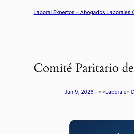
Saltar
Laboral Expertos – Abogados Laborales C
al
contenido
Comité Paritario de
Jun 9, 2026
—
Laboral
en
D
por