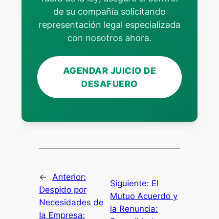
de su compañía solicitando
representación legal especializada
con nosotros ahora.
AGENDAR JUICIO DE
DESAFUERO
←
Anterior:
Siguiente:
El
Despido por
Mutuo Acuerdo y
Necesidades de
la Renuncia:
la Empresa: