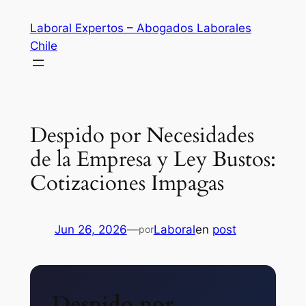
Saltar
Laboral Expertos – Abogados Laborales
al
Chile
contenido
Despido por Necesidades
de la Empresa y Ley Bustos:
Cotizaciones Impagas
Jun 26, 2026
—
Laboral
en
post
por
Despido por