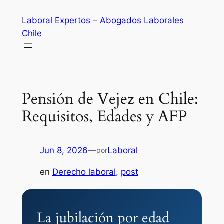
Saltar
Laboral Expertos – Abogados Laborales
al
Chile
contenido
Pensión de Vejez en Chile:
Requisitos, Edades y AFP
Jun 8, 2026
—
Laboral
por
en
Derecho laboral
, 
post
La jubilación por edad