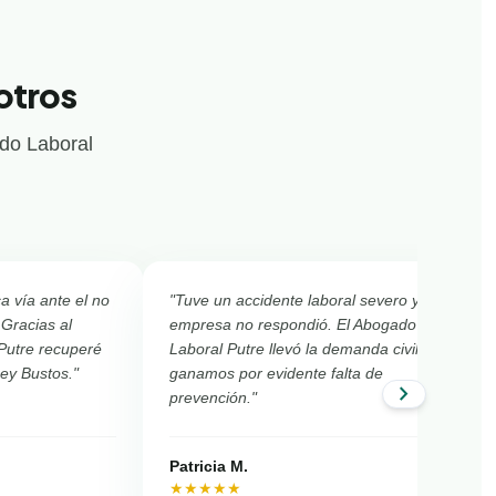
otros
ado Laboral
ca vía ante el no
"Tuve un accidente laboral severo y la
 Gracias al
empresa no respondió. El Abogado
Putre recuperé
Laboral Putre llevó la demanda civil y
Ley Bustos."
ganamos por evidente falta de
chevron_right
prevención."
Patricia M.
★★★★★