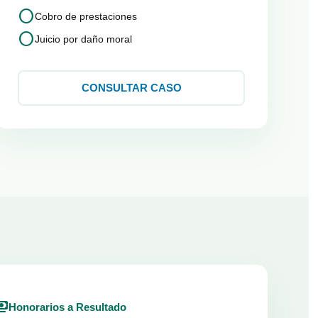
circle
Cobro de prestaciones
circle
Juicio por daño moral
CONSULTAR CASO
ents
Honorarios a Resultado