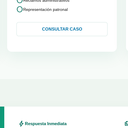
circle
Reclamos administrativos
circle
Representación patronal
CONSULTAR CASO
bolt
paym
Respuesta Inmediata