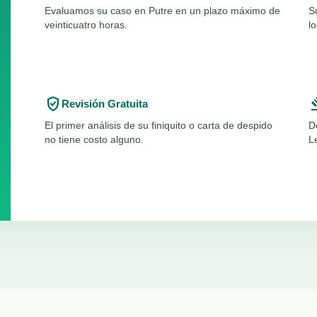
Evaluamos su caso en Putre en un plazo máximo de
S
veinticuatro horas.
l
verified_user
ga
Revisión Gratuita
El primer análisis de su finiquito o carta de despido
D
no tiene costo alguno.
L