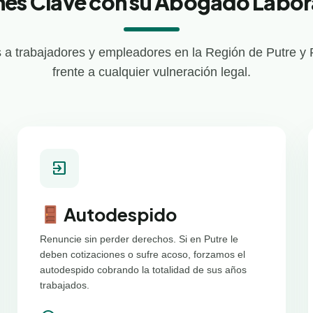
nes Clave con su Abogado Labora
a trabajadores y empleadores en la Región de Putre y 
frente a cualquier vulneración legal.
exit_to_app
Autodespido
Renuncie sin perder derechos. Si en Putre le
deben cotizaciones o sufre acoso, forzamos el
autodespido cobrando la totalidad de sus años
trabajados.