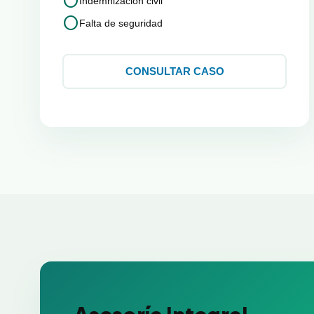
circle
Indemnización civil
circle
Falta de seguridad
CONSULTAR CASO