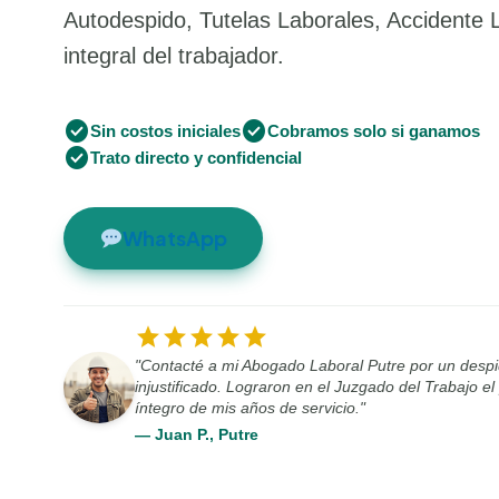
Autodespido, Tutelas Laborales, Accidente 
integral del trabajador.
check_circle
check_circle
Sin costos iniciales
Cobramos solo si ganamos
check_circle
Trato directo y confidencial
WhatsApp
star
star
star
star
star
"Contacté a mi Abogado Laboral Putre por un desp
injustificado. Lograron en el Juzgado del Trabajo e
íntegro de mis años de servicio."
— Juan P., Putre