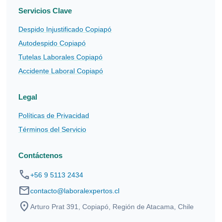
Servicios Clave
Despido Injustificado Copiapó
Autodespido Copiapó
Tutelas Laborales Copiapó
Accidente Laboral Copiapó
Legal
Políticas de Privacidad
Términos del Servicio
Contáctenos
phone
+56 9 5113 2434
mail
contacto@laboralexpertos.cl
location_on
Arturo Prat 391, Copiapó, Región de Atacama, Chile