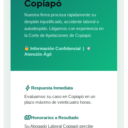
Copiapó
Nuestra firma procesa rápidamente su
despido injustificado, accidente laboral o
autodespido. Litigamos con experiencia en
la Corte de Apelaciones de Copiapó.
Información Confidencial |
Atención Ágil
bolt
Respuesta Inmediata
Evaluamos su caso en Copiapó en un
plazo máximo de veinticuatro horas.
payments
Honorarios a Resultado
Su Abogado Laboral Copiapó percibe