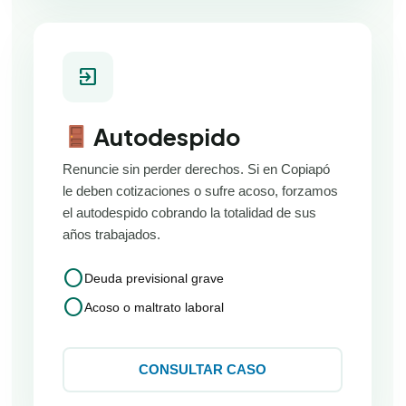
exit_to_app
Autodespido
Renuncie sin perder derechos. Si en Copiapó
le deben cotizaciones o sufre acoso, forzamos
el autodespido cobrando la totalidad de sus
años trabajados.
circle
Deuda previsional grave
circle
Acoso o maltrato laboral
CONSULTAR CASO