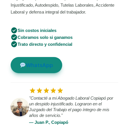
Injustificado, Autodespido, Tutelas Laborales, Accidente
Laboral y defensa integral del trabajador.
check_circle
Sin costos iniciales
check_circle
Cobramos solo si ganamos
check_circle
Trato directo y confidencial
WhatsApp
star
star
star
star
star
"Contacté a mi Abogado Laboral Copiapó por
un despido injustificado. Lograron en el
Juzgado del Trabajo el pago íntegro de mis
años de servicio."
— Juan P., Copiapó