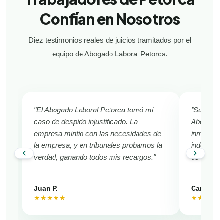
Confían en Nosotros
Diez testimonios reales de juicios tramitados por el
equipo de Abogado Laboral Petorca.
"El Abogado Laboral Petorca tomó mi
"Sufría d
caso de despido injustificado. La
Abogado 
empresa mintió con las necesidades de
inmediat
la empresa, y en tribunales probamos la
indemniza
chevron_left
chevron_right
verdad, ganando todos mis recargos."
de Petor
Juan P.
Camila V
★★★★★
★★★★