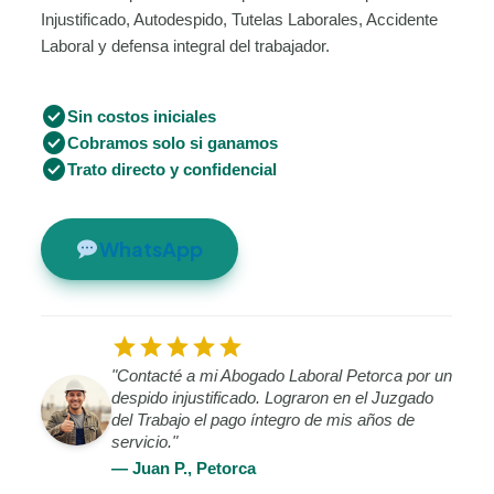
Injustificado, Autodespido, Tutelas Laborales, Accidente
Laboral y defensa integral del trabajador.
check_circle
Sin costos iniciales
check_circle
Cobramos solo si ganamos
check_circle
Trato directo y confidencial
WhatsApp
star
star
star
star
star
"Contacté a mi Abogado Laboral Petorca por un
despido injustificado. Lograron en el Juzgado
del Trabajo el pago íntegro de mis años de
servicio."
— Juan P., Petorca