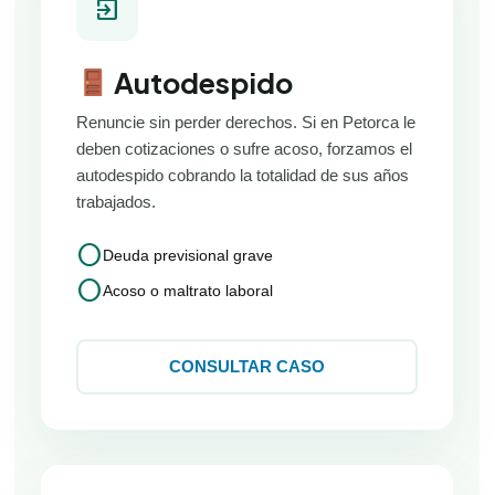
exit_to_app
Autodespido
Renuncie sin perder derechos. Si en Petorca le
deben cotizaciones o sufre acoso, forzamos el
autodespido cobrando la totalidad de sus años
trabajados.
circle
Deuda previsional grave
circle
Acoso o maltrato laboral
CONSULTAR CASO