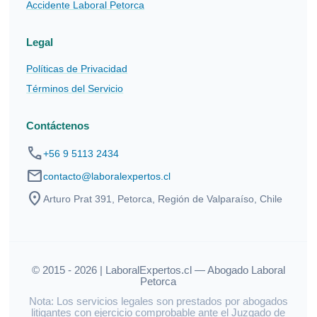
Accidente Laboral Petorca
Legal
Políticas de Privacidad
Términos del Servicio
Contáctenos
phone
+56 9 5113 2434
mail
contacto@laboralexpertos.cl
location_on
Arturo Prat 391, Petorca, Región de Valparaíso, Chile
© 2015 - 2026 | LaboralExpertos.cl — Abogado Laboral
Petorca
Nota: Los servicios legales son prestados por abogados
litigantes con ejercicio comprobable ante el Juzgado de