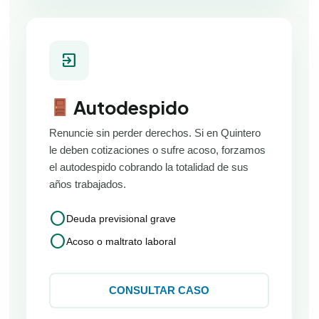
exit_to_app
Autodespido
Renuncie sin perder derechos. Si en Quintero
le deben cotizaciones o sufre acoso, forzamos
el autodespido cobrando la totalidad de sus
años trabajados.
circle
Deuda previsional grave
circle
Acoso o maltrato laboral
CONSULTAR CASO