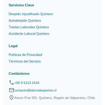
Servicios Clave
Despido Injustificado Quintero
Autodespido Quintero
Tutelas Laborales Quintero
Accidente Laboral Quintero
Legal
Políticas de Privacidad
Términos del Servicio
Contáctenos
phone
+56 9 5113 2434
mail
contacto@laboralexpertos.cl
location_on
Arturo Prat 391, Quintero, Región de Valparaíso, Chile