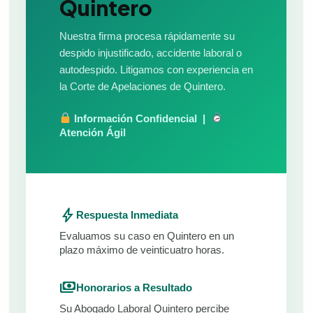
Quintero
Nuestra firma procesa rápidamente su
despido injustificado, accidente laboral o
autodespido. Litigamos con experiencia en
la Corte de Apelaciones de Quintero.
Información Confidencial |
Atención Ágil
bolt
Respuesta Inmediata
Evaluamos su caso en Quintero en un
plazo máximo de veinticuatro horas.
payments
Honorarios a Resultado
Su Abogado Laboral Quintero percibe