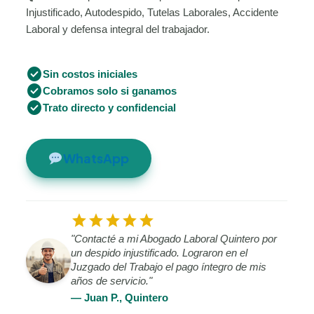
Injustificado, Autodespido, Tutelas Laborales, Accidente
Laboral y defensa integral del trabajador.
check_circle
Sin costos iniciales
check_circle
Cobramos solo si ganamos
check_circle
Trato directo y confidencial
WhatsApp
star
star
star
star
star
"Contacté a mi Abogado Laboral Quintero por
un despido injustificado. Lograron en el
Juzgado del Trabajo el pago íntegro de mis
años de servicio."
— Juan P., Quintero