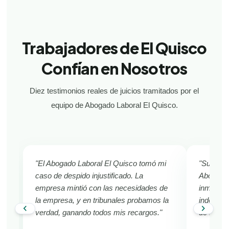
Trabajadores de El Quisco
Confían en Nosotros
Diez testimonios reales de juicios tramitados por el
equipo de Abogado Laboral El Quisco.
"El Abogado Laboral El Quisco tomó mi
"Sufría d
caso de despido injustificado. La
Abogado 
empresa mintió con las necesidades de
inmediat
la empresa, y en tribunales probamos la
indemniza
chevron_left
chevron_right
verdad, ganando todos mis recargos."
de El Qu