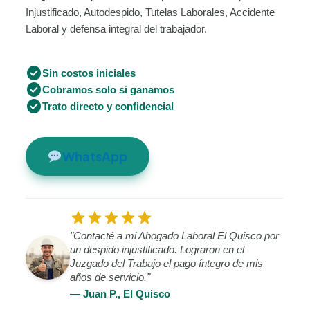
Injustificado, Autodespido, Tutelas Laborales, Accidente
Laboral y defensa integral del trabajador.
check_circle
Sin costos iniciales
check_circle
Cobramos solo si ganamos
check_circle
Trato directo y confidencial
WhatsApp
star
star
star
star
star
"Contacté a mi Abogado Laboral El Quisco por
un despido injustificado. Lograron en el
Juzgado del Trabajo el pago íntegro de mis
años de servicio."
— Juan P., El Quisco