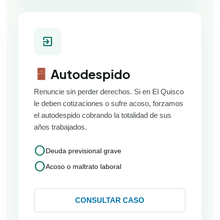
exit_to_app
Autodespido
Renuncie sin perder derechos. Si en El Quisco
le deben cotizaciones o sufre acoso, forzamos
el autodespido cobrando la totalidad de sus
años trabajados.
circle
Deuda previsional grave
circle
Acoso o maltrato laboral
CONSULTAR CASO