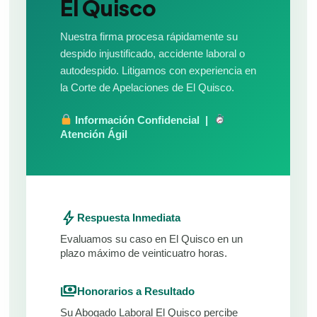
El Quisco
Nuestra firma procesa rápidamente su
despido injustificado, accidente laboral o
autodespido. Litigamos con experiencia en
la Corte de Apelaciones de El Quisco.
Información Confidencial |
Atención Ágil
bolt
Respuesta Inmediata
Evaluamos su caso en El Quisco en un
plazo máximo de veinticuatro horas.
payments
Honorarios a Resultado
Su Abogado Laboral El Quisco percibe