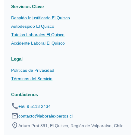
Servicios Clave
Despido Injustificado El Quisco
Autodespido El Quisco
Tutelas Laborales El Quisco
Accidente Laboral El Quisco
Legal
Políticas de Privacidad
Términos del Servicio
Contáctenos
phone
+56 9 5113 2434
mail
contacto@laboralexpertos.cl
location_on
Arturo Prat 391, El Quisco, Región de Valparaíso, Chile