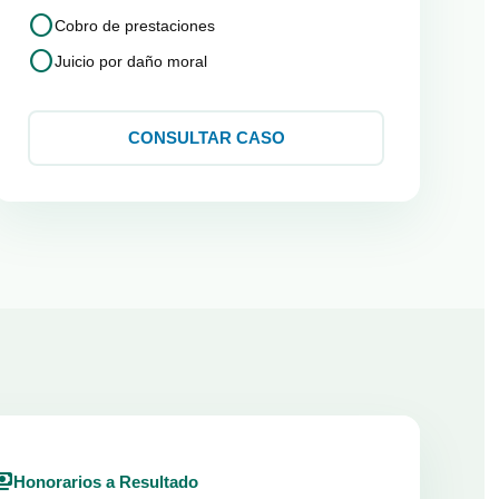
circle
Cobro de prestaciones
circle
Juicio por daño moral
CONSULTAR CASO
ents
Honorarios a Resultado