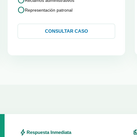
circle
Reclamos administrativos
circle
Representación patronal
CONSULTAR CASO
bolt
paym
Respuesta Inmediata