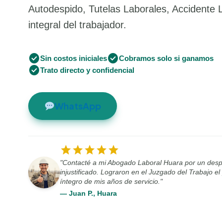
Autodespido, Tutelas Laborales, Accidente 
integral del trabajador.
check_circle
check_circle
Sin costos iniciales
Cobramos solo si ganamos
check_circle
Trato directo y confidencial
WhatsApp
star
star
star
star
star
"Contacté a mi Abogado Laboral Huara por un desp
injustificado. Lograron en el Juzgado del Trabajo e
íntegro de mis años de servicio."
— Juan P., Huara