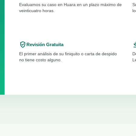
Evaluamos su caso en Huara en un plazo máximo de
S
veinticuatro horas.
l
verified_user
ga
Revisión Gratuita
El primer análisis de su finiquito o carta de despido
D
no tiene costo alguno.
L