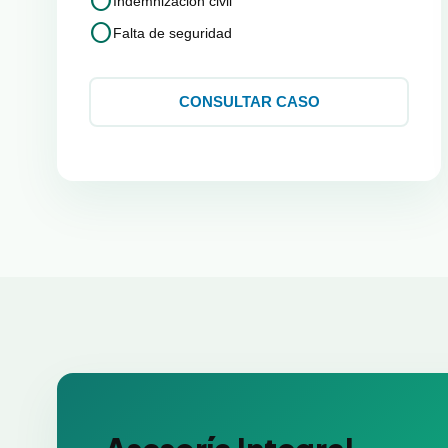
circle
Indemnización civil
circle
Falta de seguridad
CONSULTAR CASO