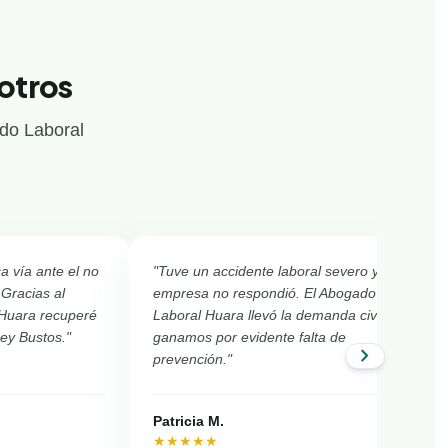
otros
ado Laboral
ca vía ante el no
"Tuve un accidente laboral severo y la
 Gracias al
empresa no respondió. El Abogado
 Huara recuperé
Laboral Huara llevó la demanda civil y
Ley Bustos."
ganamos por evidente falta de
chevron_right
prevención."
Patricia M.
★★★★★