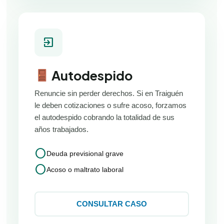
exit_to_app
Autodespido
Renuncie sin perder derechos. Si en Traiguén
le deben cotizaciones o sufre acoso, forzamos
el autodespido cobrando la totalidad de sus
años trabajados.
circle
Deuda previsional grave
circle
Acoso o maltrato laboral
CONSULTAR CASO