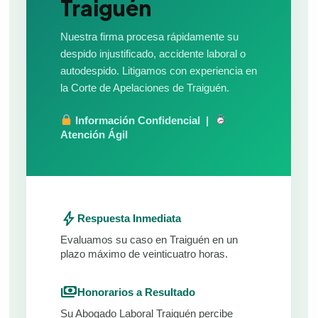
Traiguén
Nuestra firma procesa rápidamente su
despido injustificado, accidente laboral o
autodespido. Litigamos con experiencia en
la Corte de Apelaciones de Traiguén.
Información Confidencial |
Atención Ágil
bolt
Respuesta Inmediata
Evaluamos su caso en Traiguén en un
plazo máximo de veinticuatro horas.
payments
Honorarios a Resultado
Su Abogado Laboral Traiguén percibe