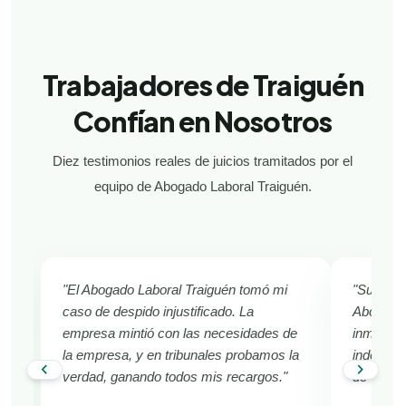
Trabajadores de Traiguén
Confían en Nosotros
Diez testimonios reales de juicios tramitados por el
equipo de Abogado Laboral Traiguén.
"El Abogado Laboral Traiguén tomó mi
"Sufría d
caso de despido injustificado. La
Abogado 
empresa mintió con las necesidades de
inmediat
la empresa, y en tribunales probamos la
indemniza
chevron_left
chevron_right
verdad, ganando todos mis recargos."
de Traig