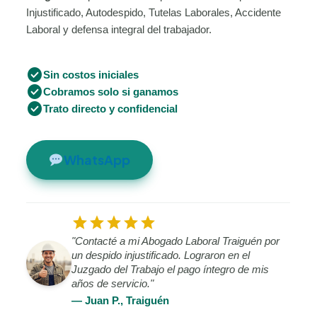
Injustificado, Autodespido, Tutelas Laborales, Accidente
Laboral y defensa integral del trabajador.
check_circle
Sin costos iniciales
check_circle
Cobramos solo si ganamos
check_circle
Trato directo y confidencial
WhatsApp
star
star
star
star
star
"Contacté a mi Abogado Laboral Traiguén por
un despido injustificado. Lograron en el
Juzgado del Trabajo el pago íntegro de mis
años de servicio."
— Juan P., Traiguén