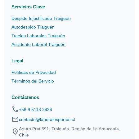
Servicios Clave
Despido Injustificado Traiguén
Autodespido Traiguén
Tutelas Laborales Traiguén
Accidente Laboral Traiguén
Legal
Políticas de Privacidad
Términos del Servicio
Contáctenos
phone
+56 9 5113 2434
mail
contacto@laboralexpertos.cl
Arturo Prat 391, Traiguén, Región de La Araucanía,
location_on
Chile