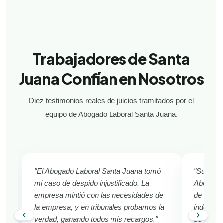
Trabajadores de Santa
Juana Confían en Nosotros
Diez testimonios reales de juicios tramitados por el
equipo de Abogado Laboral Santa Juana.
"El Abogado Laboral Santa Juana tomó
"Sufría d
mi caso de despido injustificado. La
Abogado 
empresa mintió con las necesidades de
de inmed
la empresa, y en tribunales probamos la
indemniza
chevron_left
chevron_right
verdad, ganando todos mis recargos."
de Santa