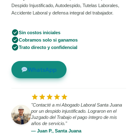
Despido Injustificado, Autodespido, Tutelas Laborales,
Accidente Laboral y defensa integral del trabajador.
check_circle
Sin costos iniciales
check_circle
Cobramos solo si ganamos
check_circle
Trato directo y confidencial
WhatsApp
star
star
star
star
star
"Contacté a mi Abogado Laboral Santa Juana
por un despido injustificado. Lograron en el
Juzgado del Trabajo el pago íntegro de mis
años de servicio."
— Juan P., Santa Juana