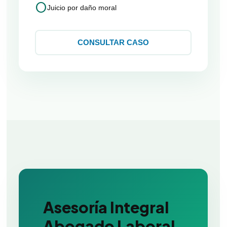
circle
Juicio por daño moral
CONSULTAR CASO
Asesoría Integral
Abogado Laboral