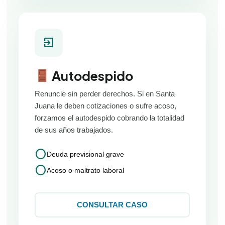
exit_to_app
Autodespido
Renuncie sin perder derechos. Si en Santa
Juana le deben cotizaciones o sufre acoso,
forzamos el autodespido cobrando la totalidad
de sus años trabajados.
circle
Deuda previsional grave
circle
Acoso o maltrato laboral
CONSULTAR CASO