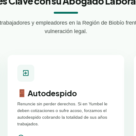
es Clave con su Abogado Labora
rabajadores y empleadores en la Región de Biobío frent
vulneración legal.
exit_to_app
Autodespido
Renuncie sin perder derechos. Si en Yumbel le
deben cotizaciones o sufre acoso, forzamos el
autodespido cobrando la totalidad de sus años
trabajados.