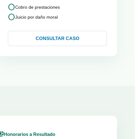
circle
Cobro de prestaciones
circle
Juicio por daño moral
CONSULTAR CASO
ents
Honorarios a Resultado