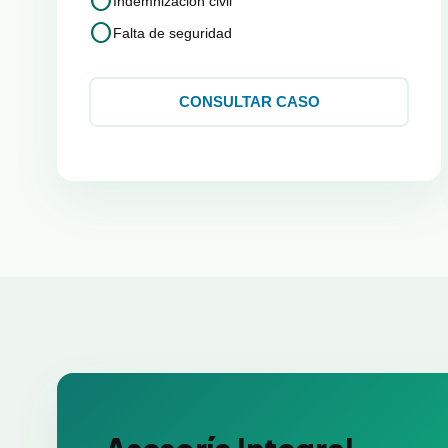
circle
Indemnización civil
circle
Falta de seguridad
CONSULTAR CASO