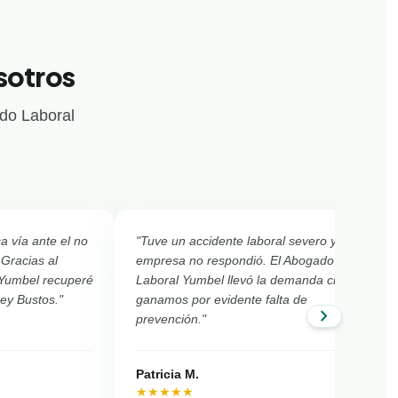
sotros
ado Laboral
ca vía ante el no
"Tuve un accidente laboral severo y la
 Gracias al
empresa no respondió. El Abogado
 Yumbel recuperé
Laboral Yumbel llevó la demanda civil y
Ley Bustos."
ganamos por evidente falta de
chevron_right
prevención."
Patricia M.
★★★★★