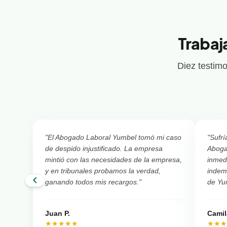
Trabaj
Diez testimo
"El Abogado Laboral Yumbel tomó mi caso
"Sufrí
de despido injustificado. La empresa
Aboga
mintió con las necesidades de la empresa,
inmed
y en tribunales probamos la verdad,
indemn
chevron_left
ganando todos mis recargos."
de Yu
Juan P.
Camil
★★★★★
★★