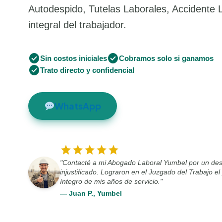
Autodespido, Tutelas Laborales, Accidente 
integral del trabajador.
check_circle
check_circle
Sin costos iniciales
Cobramos solo si ganamos
check_circle
Trato directo y confidencial
WhatsApp
star
star
star
star
star
"Contacté a mi Abogado Laboral Yumbel por un de
injustificado. Lograron en el Juzgado del Trabajo e
íntegro de mis años de servicio."
— Juan P., Yumbel