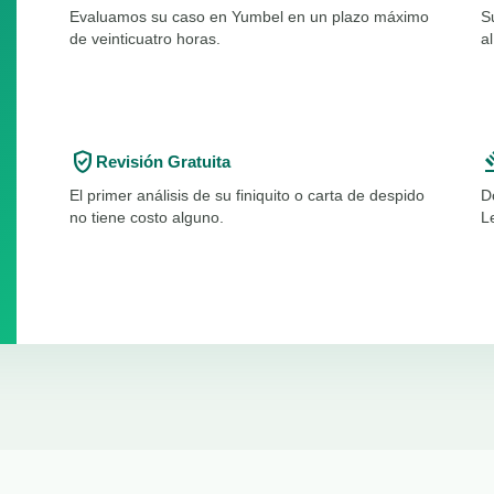
Evaluamos su caso en Yumbel en un plazo máximo
S
de veinticuatro horas.
a
verified_user
ga
Revisión Gratuita
El primer análisis de su finiquito o carta de despido
D
no tiene costo alguno.
L