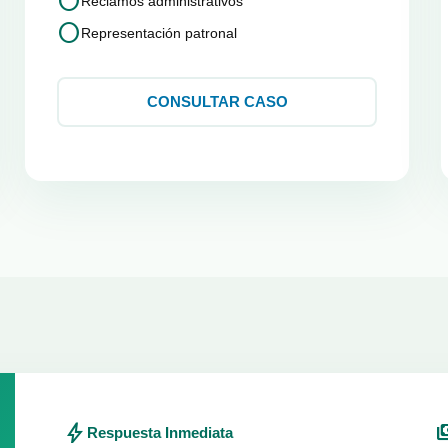
circle
Reclamos administrativos
circle
Representación patronal
CONSULTAR CASO
bolt
paym
Respuesta Inmediata