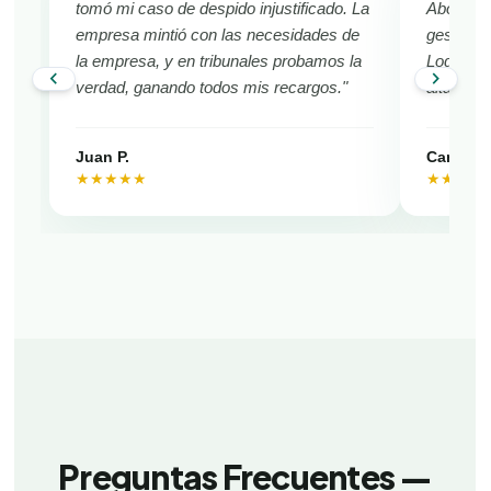
tomó mi caso de despido injustificado. La
Abogado 
empresa mintió con las necesidades de
gestionó 
la empresa, y en tribunales probamos la
Logramos
chevron_left
chevron_right
verdad, ganando todos mis recargos."
alta en l
Juan P.
Camila V
★★★★★
★★★★
Preguntas Frecuentes —