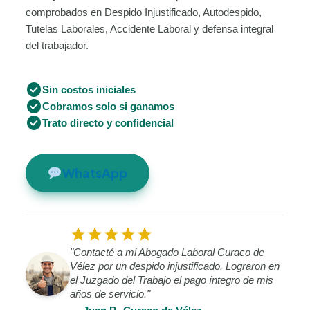
comprobados en Despido Injustificado, Autodespido,
Tutelas Laborales, Accidente Laboral y defensa integral
del trabajador.
check_circle
Sin costos iniciales
check_circle
Cobramos solo si ganamos
check_circle
Trato directo y confidencial
WhatsApp
star
star
star
star
star
"Contacté a mi Abogado Laboral Curaco de
Vélez por un despido injustificado. Lograron en
el Juzgado del Trabajo el pago íntegro de mis
años de servicio."