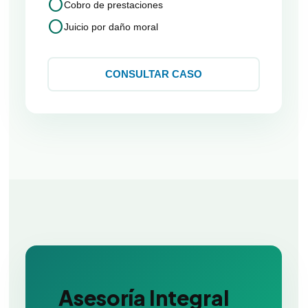
circle
Cobro de prestaciones
circle
Juicio por daño moral
CONSULTAR CASO
Asesoría Integral