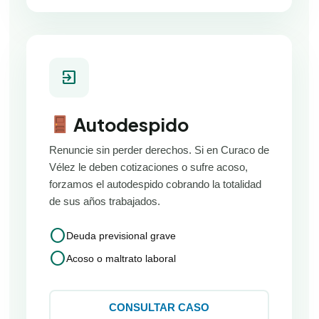
exit_to_app
Autodespido
Renuncie sin perder derechos. Si en Curaco de
Vélez le deben cotizaciones o sufre acoso,
forzamos el autodespido cobrando la totalidad
de sus años trabajados.
circle
Deuda previsional grave
circle
Acoso o maltrato laboral
CONSULTAR CASO