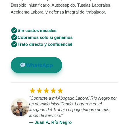
Despido Injustificado, Autodespido, Tutelas Laborales,
Accidente Laboral y defensa integral del trabajador.
check_circle
Sin costos iniciales
check_circle
Cobramos solo si ganamos
check_circle
Trato directo y confidencial
WhatsApp
star
star
star
star
star
"Contacté a mi Abogado Laboral Río Negro por
un despido injustificado. Lograron en el
Juzgado del Trabajo el pago íntegro de mis
años de servicio."
— Juan P., Río Negro