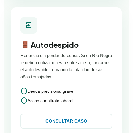
exit_to_app
Autodespido
Renuncie sin perder derechos. Si en Río Negro
le deben cotizaciones o sufre acoso, forzamos
el autodespido cobrando la totalidad de sus
años trabajados.
circle
Deuda previsional grave
circle
Acoso o maltrato laboral
CONSULTAR CASO