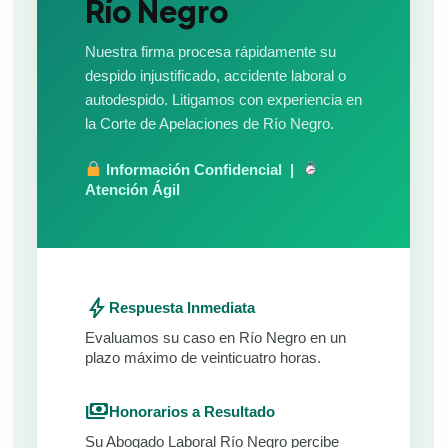
Río Negro
Nuestra firma procesa rápidamente su
despido injustificado, accidente laboral o
autodespido. Litigamos con experiencia en
la Corte de Apelaciones de Río Negro.
Información Confidencial |
Atención Ágil
bolt
Respuesta Inmediata
Evaluamos su caso en Río Negro en un
plazo máximo de veinticuatro horas.
payments
Honorarios a Resultado
Su Abogado Laboral Río Negro percibe