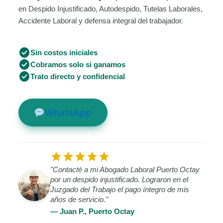
en Despido Injustificado, Autodespido, Tutelas Laborales,
Accidente Laboral y defensa integral del trabajador.
check_circle
Sin costos iniciales
check_circle
Cobramos solo si ganamos
check_circle
Trato directo y confidencial
WhatsApp
star
star
star
star
star
"Contacté a mi Abogado Laboral Puerto Octay
por un despido injustificado. Lograron en el
Juzgado del Trabajo el pago íntegro de mis
años de servicio."
— Juan P., Puerto Octay