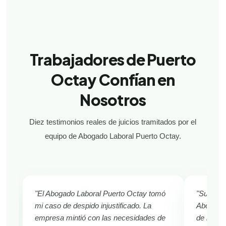
Trabajadores de Puerto
Octay Confían en
Nosotros
Diez testimonios reales de juicios tramitados por el
equipo de Abogado Laboral Puerto Octay.
"El Abogado Laboral Puerto Octay tomó
"Sufría d
mi caso de despido injustificado. La
Abogado 
empresa mintió con las necesidades de
de inmed