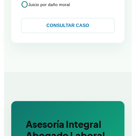
circle
Juicio por daño moral
CONSULTAR CASO
Asesoría Integral
Abogado Laboral