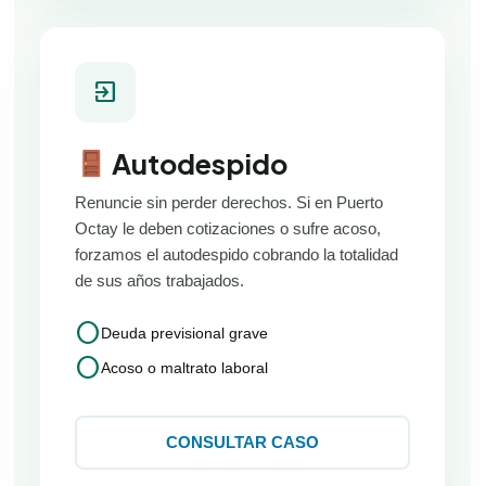
exit_to_app
Autodespido
Renuncie sin perder derechos. Si en Puerto
Octay le deben cotizaciones o sufre acoso,
forzamos el autodespido cobrando la totalidad
de sus años trabajados.
circle
Deuda previsional grave
circle
Acoso o maltrato laboral
CONSULTAR CASO