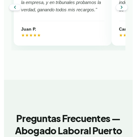
la empresa, y en tribunales probamos la
indemniza
chevron_left
chevron_right
verdad, ganando todos mis recargos."
de Puert
Juan P.
Camila V
★★★★★
★★★★
Preguntas Frecuentes —
Abogado Laboral Puerto