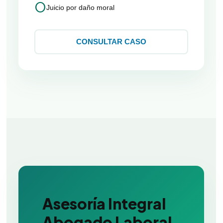
circle
Juicio por daño moral
CONSULTAR CASO
Asesoría Integral
Abogado Laboral