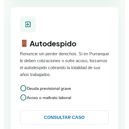
exit_to_app
Autodespido
Renuncie sin perder derechos. Si en Purranque
le deben cotizaciones o sufre acoso, forzamos
el autodespido cobrando la totalidad de sus
años trabajados.
circle
Deuda previsional grave
circle
Acoso o maltrato laboral
CONSULTAR CASO