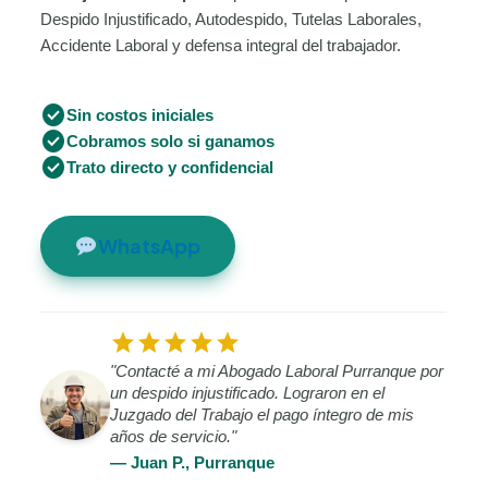
Despido Injustificado, Autodespido, Tutelas Laborales,
Accidente Laboral y defensa integral del trabajador.
check_circle
Sin costos iniciales
check_circle
Cobramos solo si ganamos
check_circle
Trato directo y confidencial
WhatsApp
star
star
star
star
star
"Contacté a mi Abogado Laboral Purranque por
un despido injustificado. Lograron en el
Juzgado del Trabajo el pago íntegro de mis
años de servicio."
— Juan P., Purranque