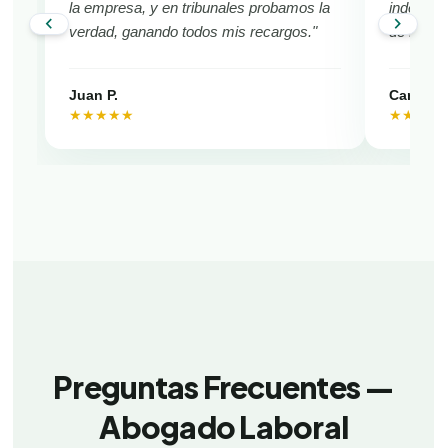
la empresa, y en tribunales probamos la
indemniza
chevron_left
chevron_right
verdad, ganando todos mis recargos."
de Purra
Juan P.
Camila V
★★★★★
★★★★
Preguntas Frecuentes —
Abogado Laboral