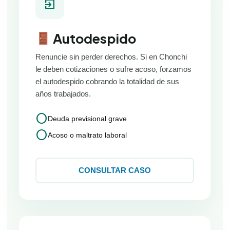
exit_to_app
Autodespido
Renuncie sin perder derechos. Si en Chonchi
le deben cotizaciones o sufre acoso, forzamos
el autodespido cobrando la totalidad de sus
años trabajados.
circle
Deuda previsional grave
circle
Acoso o maltrato laboral
CONSULTAR CASO