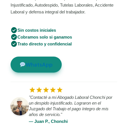
Injustificado, Autodespido, Tutelas Laborales, Accidente
Laboral y defensa integral del trabajador.
check_circle
Sin costos iniciales
check_circle
Cobramos solo si ganamos
check_circle
Trato directo y confidencial
WhatsApp
star
star
star
star
star
"Contacté a mi Abogado Laboral Chonchi por
un despido injustificado. Lograron en el
Juzgado del Trabajo el pago íntegro de mis
años de servicio."
— Juan P., Chonchi