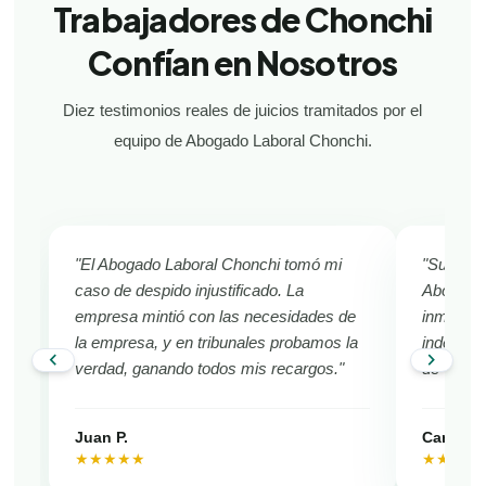
Trabajadores de Chonchi
Confían en Nosotros
Diez testimonios reales de juicios tramitados por el
equipo de Abogado Laboral Chonchi.
"El Abogado Laboral Chonchi tomó mi
"Sufría d
caso de despido injustificado. La
Abogado 
empresa mintió con las necesidades de
inmediat
la empresa, y en tribunales probamos la
indemniza
chevron_left
chevron_right
verdad, ganando todos mis recargos."
de Chonc
Juan P.
Camila V
★★★★★
★★★★