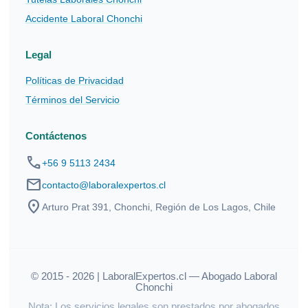
Accidente Laboral Chonchi
Legal
Políticas de Privacidad
Términos del Servicio
Contáctenos
phone
+56 9 5113 2434
mail
contacto@laboralexpertos.cl
location_on
Arturo Prat 391, Chonchi, Región de Los Lagos, Chile
© 2015 - 2026 | LaboralExpertos.cl — Abogado Laboral
Chonchi
Nota: Los servicios legales son prestados por abogados