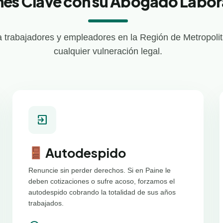
nes Clave con su Abogado Labora
 trabajadores y empleadores en la Región de Metropolit
cualquier vulneración legal.
exit_to_app
Autodespido
Renuncie sin perder derechos. Si en Paine le
deben cotizaciones o sufre acoso, forzamos el
autodespido cobrando la totalidad de sus años
trabajados.