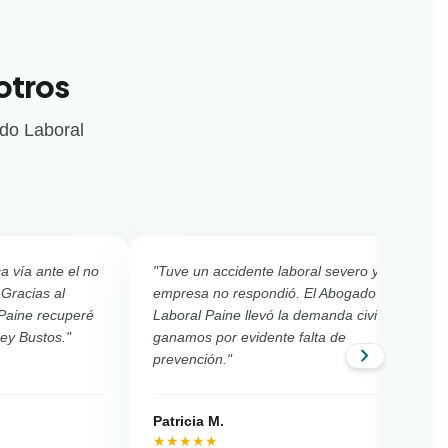
otros
ado Laboral
ca vía ante el no
"Tuve un accidente laboral severo y la
 Gracias al
empresa no respondió. El Abogado
Paine recuperé
Laboral Paine llevó la demanda civil y
Ley Bustos."
ganamos por evidente falta de
chevron_right
prevención."
Patricia M.
★★★★★