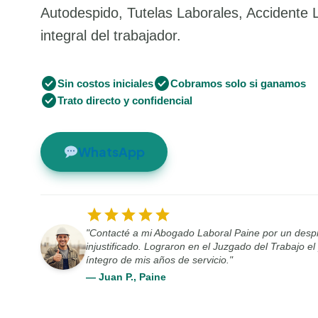
Autodespido, Tutelas Laborales, Accidente 
integral del trabajador.
check_circle
check_circle
Sin costos iniciales
Cobramos solo si ganamos
check_circle
Trato directo y confidencial
WhatsApp
star
star
star
star
star
"Contacté a mi Abogado Laboral Paine por un desp
injustificado. Lograron en el Juzgado del Trabajo e
íntegro de mis años de servicio."
— Juan P., Paine