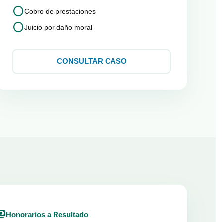
circle
Cobro de prestaciones
circle
Juicio por daño moral
CONSULTAR CASO
ents
Honorarios a Resultado