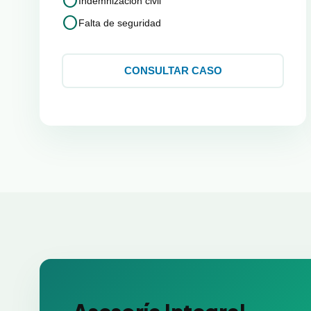
circle
Indemnización civil
circle
Falta de seguridad
CONSULTAR CASO