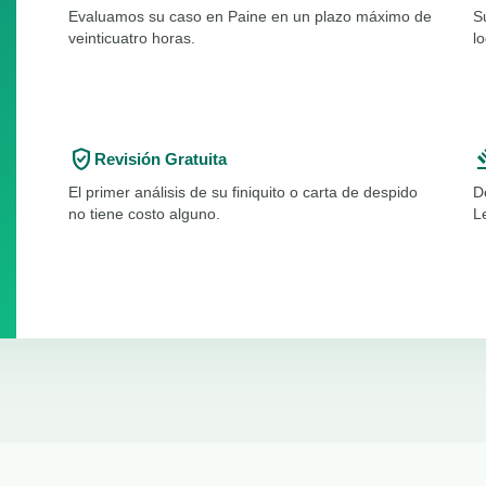
Evaluamos su caso en Paine en un plazo máximo de
S
veinticuatro horas.
l
verified_user
ga
Revisión Gratuita
El primer análisis de su finiquito o carta de despido
D
no tiene costo alguno.
L