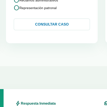
circle
Reclamos administrativos
circle
Representación patronal
CONSULTAR CASO
bolt
paym
Respuesta Inmediata