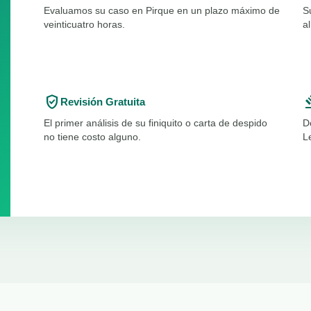
Evaluamos su caso en Pirque en un plazo máximo de
S
veinticuatro horas.
a
verified_user
ga
Revisión Gratuita
El primer análisis de su finiquito o carta de despido
D
no tiene costo alguno.
L