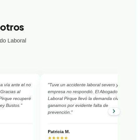
sotros
ado Laboral
ca vía ante el no
"Tuve un accidente laboral severo y la
 Gracias al
empresa no respondió. El Abogado
Pirque recuperé
Laboral Pirque llevó la demanda civil y
Ley Bustos."
ganamos por evidente falta de
chevron_right
prevención."
Patricia M.
★★★★★