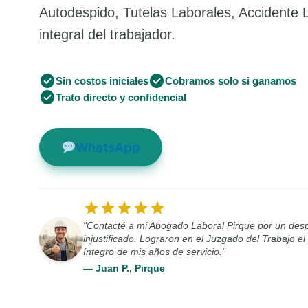
Autodespido, Tutelas Laborales, Accidente 
integral del trabajador.
check_circle
check_circle
Sin costos iniciales
Cobramos solo si ganamos
check_circle
Trato directo y confidencial
WhatsApp
star
star
star
star
star
"Contacté a mi Abogado Laboral Pirque por un des
injustificado. Lograron en el Juzgado del Trabajo e
íntegro de mis años de servicio."
— Juan P., Pirque