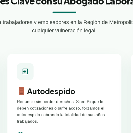
es Clave con su Abogado Labora
 trabajadores y empleadores en la Región de Metropolit
cualquier vulneración legal.
exit_to_app
Autodespido
Renuncie sin perder derechos. Si en Pirque le
deben cotizaciones o sufre acoso, forzamos el
autodespido cobrando la totalidad de sus años
trabajados.