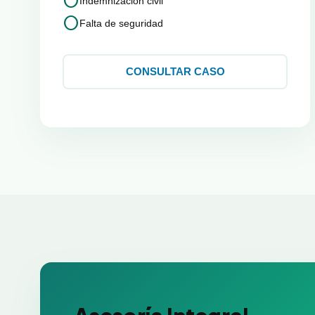
circle
Indemnización civil
circle
Falta de seguridad
CONSULTAR CASO