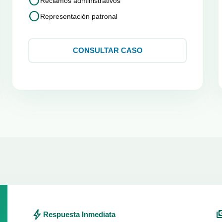
circle
Reclamos administrativos
circle
Representación patronal
CONSULTAR CASO
bolt
paym
Respuesta Inmediata