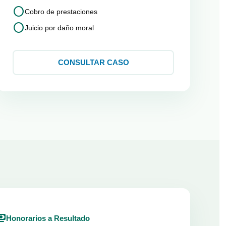
circle
Cobro de prestaciones
circle
Juicio por daño moral
CONSULTAR CASO
ents
Honorarios a Resultado